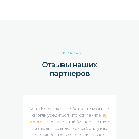
SMSXABAR
Отзывы наших
партнеров
исом
Мы в Корзинке на собственном опыте
ия.
смогли убедиться, что компания
Play
на
мне
Mobile
– это надежный бизнес партнер,
СМ
ии.
и за время совместной работы у нас
Т
щих
сложилось только положительное
ср