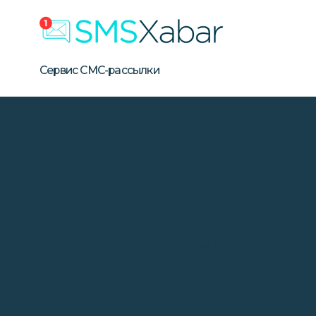
Бизнес СМС-рассылка в Уз
Сервис массовой SMS-рассылки для бизнеса в Узбе
Сервис СМС-рассылки
Attachme
SMSXabar
How CloudMe Platform He