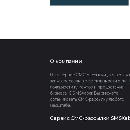
О компании
Наш сервис СМС-рассылки для всех, к
заинтересован в эффективности рекла
лояльности клиентов и процветании
бизнеса. С SMSXabar Вы сможете
организовать СМС-рассылку любого
масштаба.
Сервис СМС-рассылки SMSXab