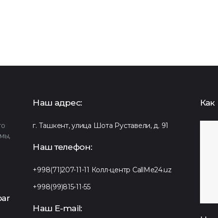
Наш адрес:
Как 
то
г. Ташкент, улица Шота Руставели, д. 91
мы,
Наш телефон:
+998(71)207-11-11
Колл-центр CallMe24.uz
+998(99)815-11-55
ar
Наш E-mail: