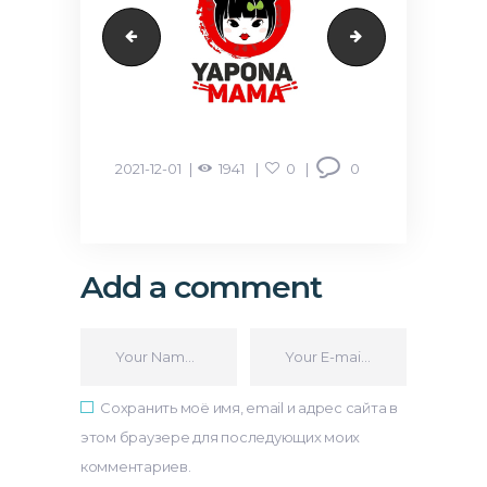
Korzinka
KengMakon
2021-12-01
1941
0
0
Add a comment
Сохранить моё имя, email и адрес сайта в
этом браузере для последующих моих
комментариев.