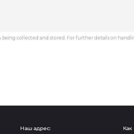
s being collected and stored. For further details on handli
Наш адрес:
Как 