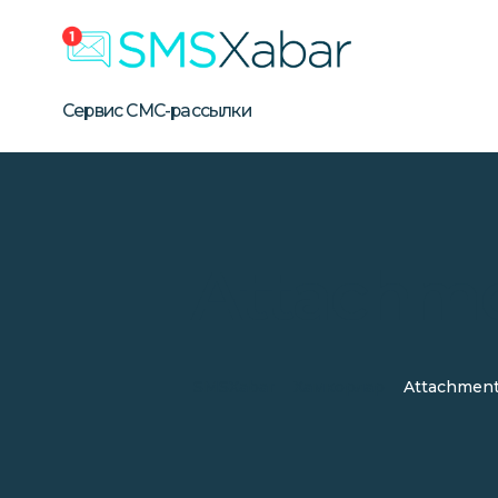
Бизнес СМС-рассылка в Уз
Сервис массовой SMS-рассылки для бизнеса в Узбе
Сервис СМС-рассылки
Attachme
SMSXabar
Хамкорлар
Attachment