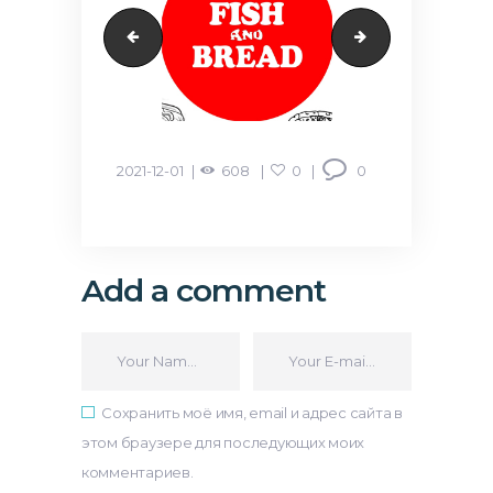
Gals-Telecom
BurgerLounge
2021-12-01
608
0
0
Add a comment
Сохранить моё имя, email и адрес сайта в
этом браузере для последующих моих
комментариев.