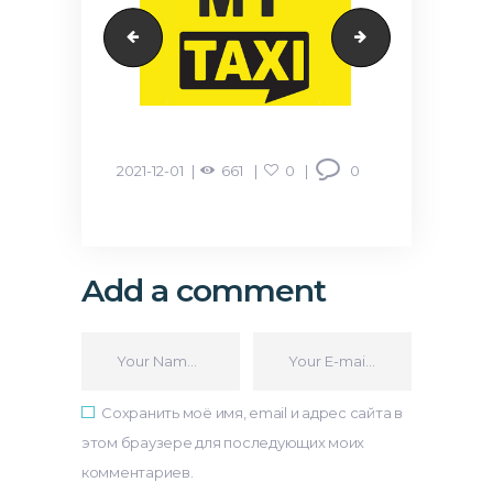
evo
creditasia
2021-12-01
661
0
0
Add a comment
Сохранить моё имя, email и адрес сайта в
этом браузере для последующих моих
комментариев.