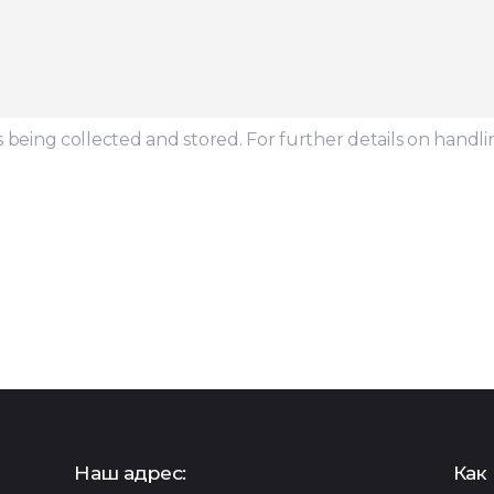
s being collected and stored. For further details on handli
Наш адрес:
Как 