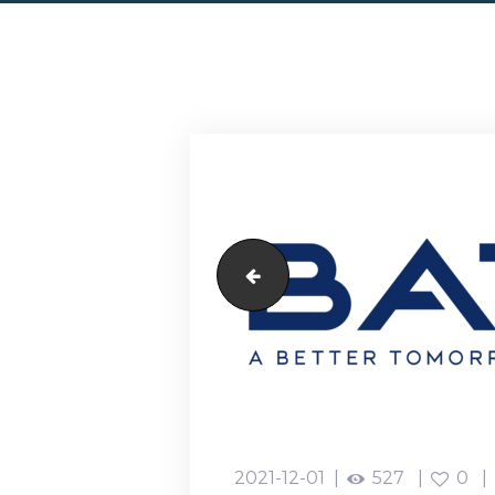
PrimusMall
2021-12-01
527
0