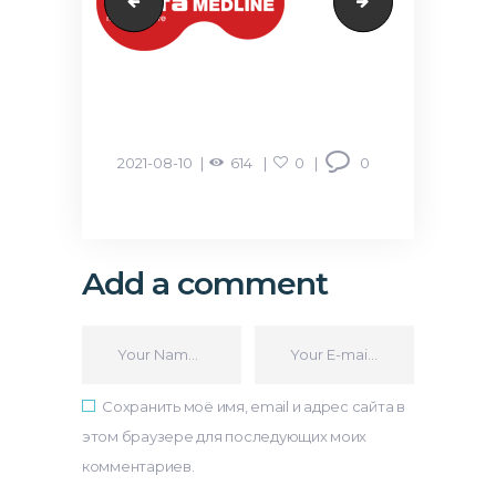
murad1
gmc1
2021-08-10
614
0
0
Add a comment
Сохранить моё имя, email и адрес сайта в
этом браузере для последующих моих
комментариев.