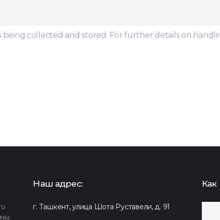
s being collected and stored. For further details on handli
Наш адрес:
Как 
то
г. Ташкент, улица Шота Руставели, д. 91
мы,