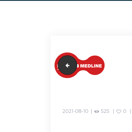
murad1
2021-08-10
525
0