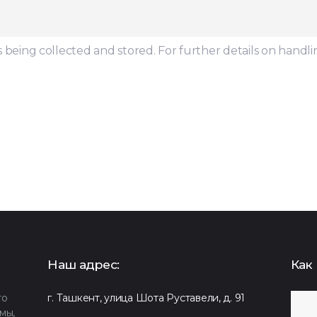
s being collected and stored. For further details on handli
Наш адрес:
Как 
то
г. Ташкент, улица Шота Руставели, д. 91
мы,