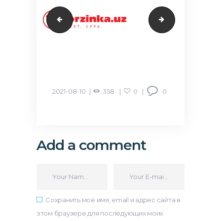
korzinka
caree
2021-08-10
358
0
0
Add a comment
Сохранить моё имя, email и адрес сайта в
этом браузере для последующих моих