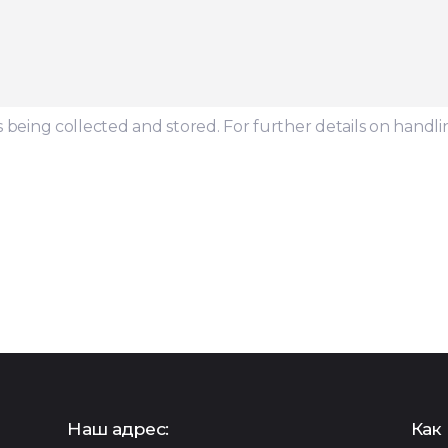
s being collected and stored. For further details on handli
Наш адрес:
Как 