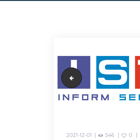
Mimar
2021-12-01
546
0