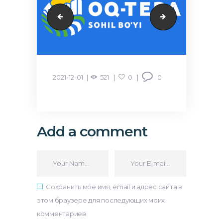
Murad-Buildings
Dream-City
2021-12-01
521
0
0
Add a comment
Сохранить моё имя, email и адрес сайта в
этом браузере для последующих моих
комментариев.