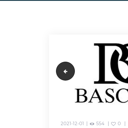
Mexx
2021-12-01
554
0