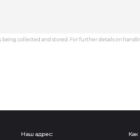
s being collected and stored. For further details on handli
Наш адрес:
Как 