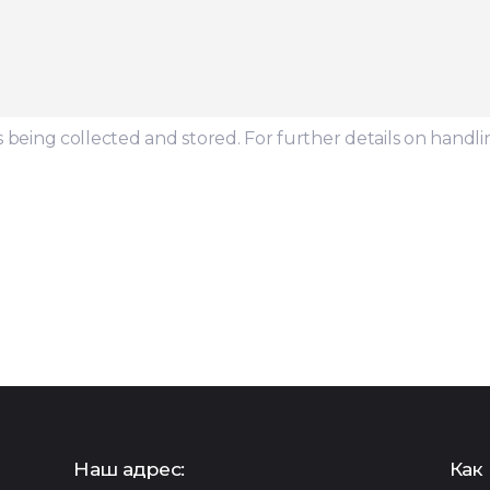
s being collected and stored. For further details on handli
Наш адрес:
Как 