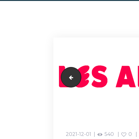
Basconi
2021-12-01
540
0